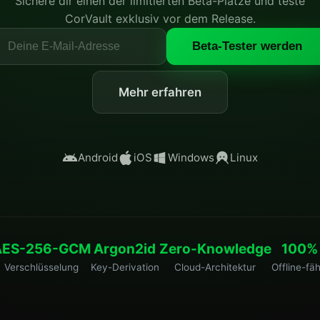
Sichere dir einen der limitierten Beta-Plätze und teste
CorVault exklusiv vor dem Release.
Beta-Tester werden
Mehr erfahren
Android
iOS
Windows
Linux
AES-256-GCM
Argon2id
Zero-Knowledge
100%
Verschlüsselung
Key-Derivation
Cloud-Architektur
Offline-fäh