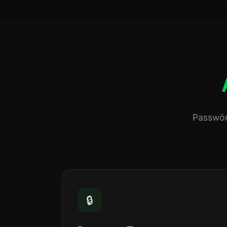
Passwör
🔒