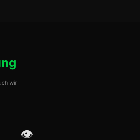
ung
uch wir
👁