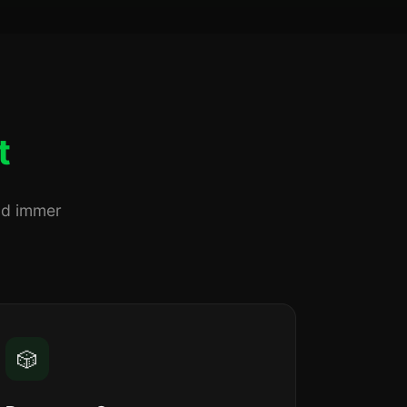
t
nd immer
🎲